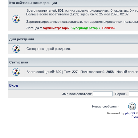
Кто сейчас на конференции
Всего посетителей:
801
, из них зарегистрированных: 0, скрытых: 0 и 
Больше всего посетителей (
1239
) здесь было 25 июл 2026, 02:02
Зарегистрированные пользователи: нет зарегистрированных пользов
Легенда ::
Администраторы
,
Супермодераторы
,
Новичок
Дни рождения
Сегодня нет дней рождения.
Статистика
Всего сообщений:
390
| Тем:
227
| Пользователей:
2958
| Новый польз
Вход
Имя пользователя:
Пароль:
Новые сообщения
Powered by
phpBB
©
Рус