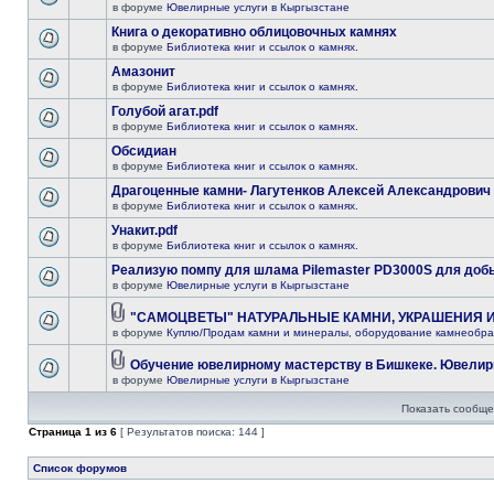
в форуме
Ювелирные услуги в Кыргызстане
Книга о декоративно облицовочных камнях
в форуме
Библиотека книг и ссылок о камнях.
Амазонит
в форуме
Библиотека книг и ссылок о камнях.
Голубой агат.pdf
в форуме
Библиотека книг и ссылок о камнях.
Обсидиан
в форуме
Библиотека книг и ссылок о камнях.
Драгоценные камни- Лагутенков Алексей Александрович
в форуме
Библиотека книг и ссылок о камнях.
Унакит.pdf
в форуме
Библиотека книг и ссылок о камнях.
Реализую помпу для шлама Pilemaster PD3000S для доб
в форуме
Ювелирные услуги в Кыргызстане
"САМОЦВЕТЫ" НАТУРАЛЬНЫЕ КАМНИ, УКРАШЕНИЯ 
в форуме
Куплю/Продам камни и минералы, оборудование камнеобра
Обучение ювелирному мастерству в Бишкеке. Ювелир
в форуме
Ювелирные услуги в Кыргызстане
Показать сообще
Страница
1
из
6
[ Результатов поиска: 144 ]
Список форумов