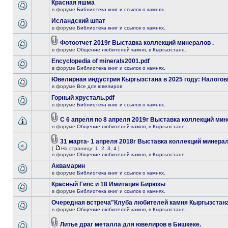
Красная яшма
в форуме
Библиотека книг и ссылок о камнях.
Исландский шпат
в форуме
Библиотека книг и ссылок о камнях.
Фотоотчет 2019г Выставка коллекций минералов .
в форуме
Общение любителей камня, в Кыргызстане.
Encyclopedia of minerals2001.pdf
в форуме
Библиотека книг и ссылок о камнях.
Ювелирная индустрия Кыргызстана в 2025 году: Налогов
в форуме
Все для ювелиров
Горный хрусталь.pdf
в форуме
Библиотека книг и ссылок о камнях.
С 6 апреля по 8 апреля 2019г Выставка коллекций мин
в форуме
Общение любителей камня, в Кыргызстане.
31 марта- 1 апреля 2018г Выставка коллекций минерал
[
На страницу:
1
,
2
,
3
,
4
]
в форуме
Общение любителей камня, в Кыргызстане.
Аквамарин
в форуме
Библиотека книг и ссылок о камнях.
Красный Гипс и 18 Имитация Бирюзы
в форуме
Библиотека книг и ссылок о камнях.
Очередная встреча"Клуба любителей камня Кыргызстана
в форуме
Общение любителей камня, в Кыргызстане.
Литье драг металла для ювелиров в Бишкеке.