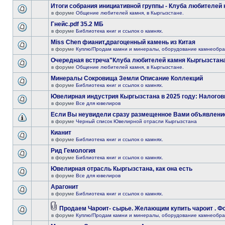
Итоги собрания инициативной группы - Клуба любителей 
в форуме
Общение любителей камня, в Кыргызстане.
Гнейс.pdf 35.2 МБ
в форуме
Библиотека книг и ссылок о камнях.
Miss Chen фианит,драгоценный камень из Китая
в форуме
Куплю/Продам камни и минералы, оборудование камнеобра
Очередная встреча"Клуба любителей камня Кыргызстана
в форуме
Общение любителей камня, в Кыргызстане.
Минералы Сокровища Земли Описание Коллекций
в форуме
Библиотека книг и ссылок о камнях.
Ювелирная индустрия Кыргызстана в 2025 году: Налогов
в форуме
Все для ювелиров
Если Вы неувидели сразу размещенное Вами объявлени
в форуме
Черный список Ювелирной отрасли Кыргызстана
Кианит
в форуме
Библиотека книг и ссылок о камнях.
Рид Гемология
в форуме
Библиотека книг и ссылок о камнях.
Ювелирная отрасль Кыргызстана, как она есть
в форуме
Все для ювелиров
Арагонит
в форуме
Библиотека книг и ссылок о камнях.
Продаем Чароит- сырье. Желающим купить чароит . Фо
в форуме
Куплю/Продам камни и минералы, оборудование камнеобра