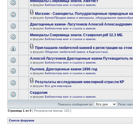
Минералы Сокровища земли. Аметист
в форуме
Библиотека книг и ссылок о камнях.
Магазин - Самоцветы. Полудрагоценные природные к
в форуме
Куплю/Продам камни и минералы, оборудование камнеобра
Драгоценные камни- Лагутенков Алексей Александрович
в форуме
Библиотека книг и ссылок о камнях.
Минералы Сокровища земли. Ставролит.pdf 32.3 МБ
в форуме
Библиотека книг и ссылок о камнях.
Приглашаем любителей камней к регистрации на этом
в форуме
Общение любителей камня, в Кыргызстане.
Алексей Лагутенков Драгоценные камни Путеводитель по
в форуме
Библиотека книг и ссылок о камнях.
Пыляев. Драгоценные камни 1896 год
в форуме
Библиотека книг и ссылок о камнях.
Результаты исследования ювелирной отрасли КР
в форуме
Все для ювелиров
Сердолик
в форуме
Библиотека книг и ссылок о камнях.
Показать сообщения за:
Поле сорт
Страница
1
из
5
[ Результатов поиска: 123 ]
Список форумов