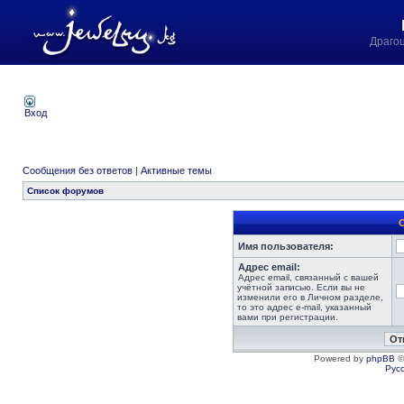
Драго
Вход
Сообщения без ответов
|
Активные темы
Список форумов
Имя пользователя:
Адрес email:
Адрес email, связанный с вашей
учётной записью. Если вы не
изменили его в Личном разделе,
то это адрес e-mail, указанный
вами при регистрации.
Powered by
phpBB
©
Рус