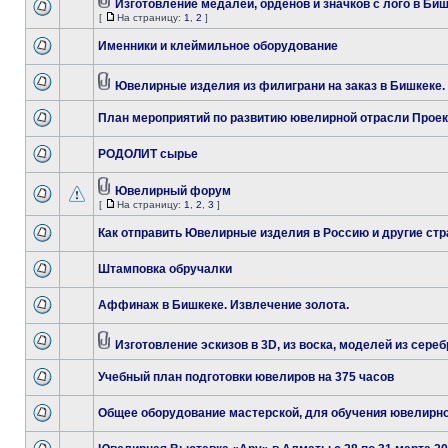
Изготовление медалей, орденов и значков с лого в Би
[
На страницу:
1
,
2
]
Именники и клеймильное оборудование
Ювелирные изделия из филиграни на заказ в Бишкеке.
План мероприятий по развитию ювелирной отрасли Проек
РОДОЛИТ сырье
Ювелирный форум
[
На страницу:
1
,
2
,
3
]
Как отправить Ювелирные изделия в Россию и другие стр
Штамповка обручалки
Аффинаж в Бишкеке. Извлечение золота.
Изготовление эскизов в 3D, из воска, моделей из сереб
Учебный план подготовки ювелиров на 375 часов
Общее оборудование мастерской, для обучения ювелирн