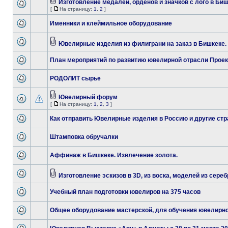
Изготовление медалей, орденов и значков с лого в Би
[
На страницу:
1
,
2
]
Именники и клеймильное оборудование
Ювелирные изделия из филиграни на заказ в Бишкеке.
План мероприятий по развитию ювелирной отрасли Проек
РОДОЛИТ сырье
Ювелирный форум
[
На страницу:
1
,
2
,
3
]
Как отправить Ювелирные изделия в Россию и другие стр
Штамповка обручалки
Аффинаж в Бишкеке. Извлечение золота.
Изготовление эскизов в 3D, из воска, моделей из сереб
Учебный план подготовки ювелиров на 375 часов
Общее оборудование мастерской, для обучения ювелирн