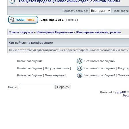
Требуется продавец в ювелирный отдел, с опытом работы
Показать темы за:
Поле сорти
Страница
1
из
1
[ Тем: 3 ]
Список форумов
»
Ювелирный Кыргызстан
»
Ювелирные вакансии, резюме
Кто сейчас на конференции
Сейчас этот форум просматривают: нет зарегистрированных пользователей и гости:
Новые сообщения
Нет новых сообщений
Новые сообщения [ Популярная тема ]
Нет новых сообщений [ Популяр
Новые сообщения [ Тема закрыта ]
Нет новых сообщений [ Тема за
Найти:
Powered by
phpBB
©
Рус