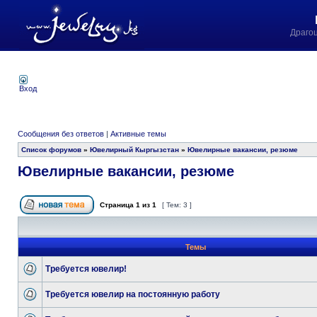
Драго
Вход
Сообщения без ответов
|
Активные темы
Список форумов
»
Ювелирный Кыргызстан
»
Ювелирные вакансии, резюме
Ювелирные вакансии, резюме
Страница
1
из
1
[ Тем: 3 ]
Темы
Требуется ювелир!
Требуется ювелир на постоянную работу