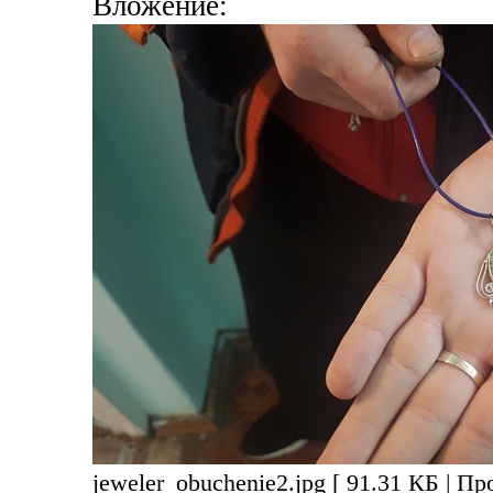
Вложение:
jeweler_obuchenie2.jpg [ 91.31 КБ | П