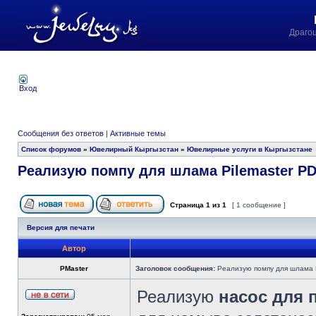
Драго
Вход
Сообщения без ответов
|
Активные темы
Список форумов
»
Ювелирный Кыргызстан
»
Ювелирные услуги в Кыргызстане
Реализую помпу для шлама Pilemaster P
Страница
1
из
1
[ 1 сообщение ]
Версия для печати
Автор
PMaster
Заголовок сообщения:
Реализую помпу для шлама P
Реализую
насос для 