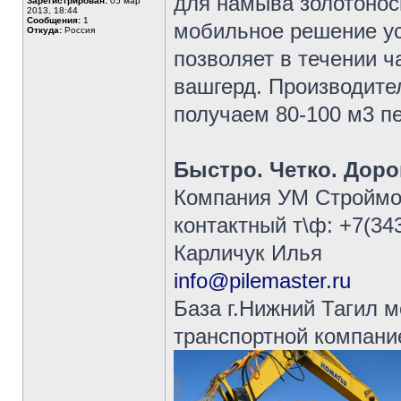
для намыва золотоно
Зарегистрирован:
05 мар
2013, 18:44
Сообщения:
1
мобильное решение ус
Откуда:
Россия
позволяет в течении ч
вашгерд. Производител
получаем 80-100 м3 пе
Быстро. Четко. Доро
Компания УМ Строймо
контактный т\ф: +7(34
Карличук Илья
info@pilemaster.ru
База г.Нижний Тагил 
транспортной компани