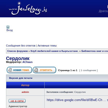
Драго
Вход
Сообщения без ответов
|
Активные темы
Список форумов
»
Клуб любителей камня в Кыргызстане.
»
Библиотека книг и сс
Сердолик
Модератор:
AChaus
Страница
1
из
1
[ 1 сообщение ]
Версия для печати
Автор
admin
Заголовок сообщения:
Сердолик
https://drive.google.com/file/d/0BwE-Ch ...
Администратор