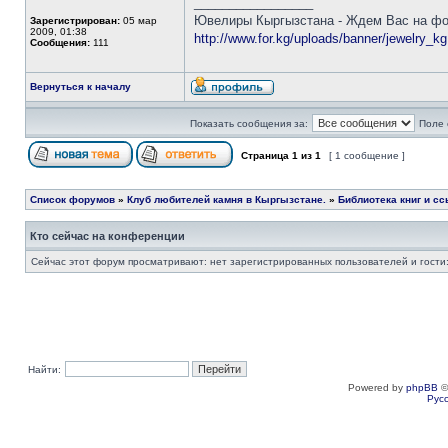
_________________
Ювелиры Кыргызстана - Ждем Вас на фор
Зарегистрирован:
05 мар
2009, 01:38
http://www.for.kg/uploads/banner/jewelry_kg
Сообщения:
111
Вернуться к началу
Показать сообщения за:
Поле 
Страница
1
из
1
[ 1 сообщение ]
Список форумов
»
Клуб любителей камня в Кыргызстане.
»
Библиотека книг и сс
Кто сейчас на конференции
Сейчас этот форум просматривают: нет зарегистрированных пользователей и гости:
Найти:
Powered by
phpBB
©
Рус