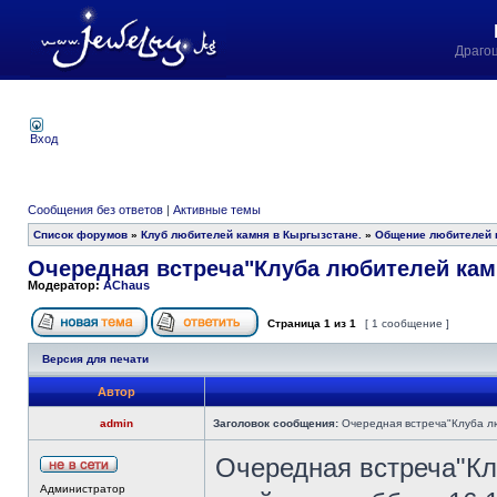
Драго
Вход
Сообщения без ответов
|
Активные темы
Список форумов
»
Клуб любителей камня в Кыргызстане.
»
Общение любителей к
Очередная встреча"Клуба любителей кам
Модератор:
AChaus
Страница
1
из
1
[ 1 сообщение ]
Версия для печати
Автор
admin
Заголовок сообщения:
Очередная встреча"Клуба л
Очередная встреча"Кл
Администратор