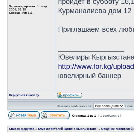
пройдет в субботу 16,12
Зарегистрирован:
05 мар
Курманалиева дом 12
2009, 01:38
Сообщения:
111
Приглашаем всех люб
_________________
Ювелиры Кыргызстана 
http://www.for.kg/uploa
ювелирный баннер
Вернуться к началу
Показать сообщения за:
Поле 
Страница
1
из
1
[ 1 сообщение ]
Список форумов
»
Клуб любителей камня в Кыргызстане.
»
Общение любителей к