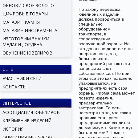
ОБНОВИ СВОЕ ЗОЛОТО
По закону перевозка
ЦИФРОВЫЕ ТОВАРЫ
ювелирных изделий
должна проводиться в
МАГАЗИН КАМНЯ
специально
оборудованном
МАГАЗИН ИНСТРУМЕНТА
транспорте, в
ИЗГОТОВИМ ЗНАЧКИ ,
сопровождении
вооруженной охраны. Но
МЕДАЛИ , ОРДЕНА
это довольно дорогое и не
ОБУЧЕНИЕ ЮВЕЛИРОВ
оперативное дело,
большая часть
предприятий решают эти
вопросы за счет
СЕТЬ
собственных сил. Но при
УЧАСТНИКИ СЕТИ
этом все это как положено
упаковывается, на
КОНТАКТЫ
предприятиях есть своя
охрана. Фирма сама может
повезти изделия,
ИНТЕРЕСНОЕ
предварительно
застраховав. То есть,
АССОЦИАЦИЯ ЮВЕЛИРОВ
несмотря на то, что такая
практика есть, риск
КЛЕЙМЕНИЕ ИЗДЕЛИЙ
предприятиями сводится
до минимума. Какие могут
ИСТОРИЯ
быть тележки? Помню
ОПИСАНИЯ МЕТАЛЛОВ
только в одном случае