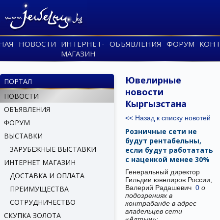
НАЯ
НОВОСТИ
ИНТЕРНЕТ-
ОБЪЯВЛЕНИЯ
ФОРУМ
КОНТ
МАГАЗИН
Ювелирные
ПОРТАЛ
новости
НОВОСТИ
Кыргызстана
ОБЪЯВЛЕНИЯ
<< Назад к списку новотей
ФОРУМ
Розничные сети не
ВЫСТАВКИ
будут рентабельны,
ЗАРУБЕЖНЫЕ ВЫСТАВКИ
если будут работатать
с наценкой менее 30%
ИНТЕРНЕТ МАГАЗИН
Генеральный директор
ДОСТАВКА И ОПЛАТА
Гильдии ювелиров России,
Валерий Радашевич
0
о
ПРЕИМУЩЕСТВА
подозрениях в
СОТРУДНИЧЕСТВО
контрабанде в адрес
владельцев сети
СКУПКА ЗОЛОТА
«Алтын»: