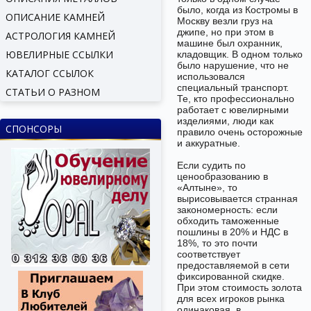
было, когда из Костромы в
ОПИСАНИЕ КАМНЕЙ
Москву везли груз на
джипе, но при этом в
АСТРОЛОГИЯ КАМНЕЙ
машине был охранник,
ЮВЕЛИРНЫЕ ССЫЛКИ
кладовщик. В одном только
было нарушение, что не
КАТАЛОГ ССЫЛОК
использовался
специальный транспорт.
СТАТЬИ О РАЗНОМ
Те, кто профессионально
работает с ювелирными
изделиями, люди как
СПОНСОРЫ
правило очень осторожные
и аккуратные.
Если судить по
ценообразованию в
«Алтыне», то
вырисовывается странная
закономерность: если
обходить таможенные
пошлины в 20% и НДС в
18%, то это почти
соответствует
предоставляемой в сети
фиксированной скидке.
При этом стоимость золота
для всех игроков рынка
одинаковая, в