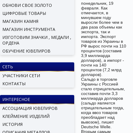
понедельник, 19
ОБНОВИ СВОЕ ЗОЛОТО
февраля. Как
ЦИФРОВЫЕ ТОВАРЫ
отмечается, в
минувшем году
МАГАЗИН КАМНЯ
выросли более чем в
два раза объемы как
МАГАЗИН ИНСТРУМЕНТА
экспорта, так и
импорта. Экспорт
ИЗГОТОВИМ ЗНАЧКИ , МЕДАЛИ ,
товаров из Украины в
ОРДЕНА
РФ вырос почти на 110
ОБУЧЕНИЕ ЮВЕЛИРОВ
процентов (составив
3,9 миллиарда
долларов), а импорт -
почти на 140
СЕТЬ
процентов (7,2 млрд
долларов).
УЧАСТНИКИ СЕТИ
Сальдо в торговле
КОНТАКТЫ
Украины с Россией
стало отрицательным,
составив почти 3,3
миллиарда долларов
ИНТЕРЕСНОЕ
(сальдо является
АССОЦИАЦИЯ ЮВЕЛИРОВ
отрицательным тогда,
когда ввоз товаров
КЛЕЙМЕНИЕ ИЗДЕЛИЙ
преобладает над
вывозом), пишет
ИСТОРИЯ
Deutsche Welle.
Вторым самым
ОПИСАНИЯ МЕТАЛЛОВ