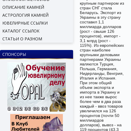
крупным партнером из
ОПИСАНИЕ КАМНЕЙ
стран СНГ стала
Беларусь. Экспорт из
АСТРОЛОГИЯ КАМНЕЙ
Украины в эту страну
составил 1,1
ЮВЕЛИРНЫЕ ССЫЛКИ
миллиарда долларов
КАТАЛОГ ССЫЛОК
(рост - свыше 126
процентов), импорт -
СТАТЬИ О РАЗНОМ
3,1 млрд (рост -
115%). Из европейских
стран наиболее
СПОНСОРЫ
крупными деловыми
партнерами Украины
являются Турция,
Польша, Германия,
Нидерланды, Венгрия,
Италия и Испания.
При этом общий
объем экспорта и
импорта в Украину и
из нее также вырос
более чем в два раза
каждый - ввоз товаров
увеличился на 126
процентов (почти 50
миллиардов
долларов), вывоз - на
119 процентов (43,3