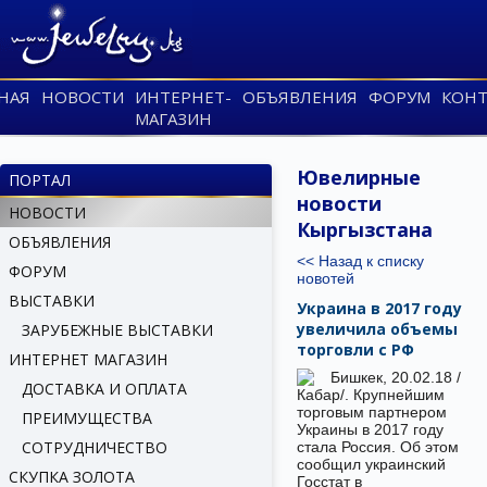
НАЯ
НОВОСТИ
ИНТЕРНЕТ-
ОБЪЯВЛЕНИЯ
ФОРУМ
КОНТ
МАГАЗИН
Ювелирные
ПОРТАЛ
новости
НОВОСТИ
Кыргызстана
ОБЪЯВЛЕНИЯ
<< Назад к списку
ФОРУМ
новотей
ВЫСТАВКИ
Украина в 2017 году
увеличила объемы
ЗАРУБЕЖНЫЕ ВЫСТАВКИ
торговли с РФ
ИНТЕРНЕТ МАГАЗИН
Бишкек, 20.02.18 /
ДОСТАВКА И ОПЛАТА
Кабар/. Крупнейшим
торговым партнером
ПРЕИМУЩЕСТВА
Украины в 2017 году
СОТРУДНИЧЕСТВО
стала Россия. Об этом
сообщил украинский
СКУПКА ЗОЛОТА
Госстат в