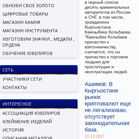
в черный список
ОБНОВИ СВОЕ ЗОЛОТО
десять криминальных
авторитетов из России
ЦИФРОВЫЕ ТОВАРЫ
и СНГ, в том числе,
МАГАЗИН КАМНЯ
гражданина
Кыргызстана
МАГАЗИН ИНСТРУМЕНТА
Камчыбека Кольбаева.
"Камчыбек Кольбаев
ИЗГОТОВИМ ЗНАЧКИ , МЕДАЛИ ,
причастен к
ОРДЕНА
взяточничеству,
считается, что он
ОБУЧЕНИЕ ЮВЕЛИРОВ
причастен к торговле
людьми для
проституции и
СЕТЬ
эксплуатации людей.
УЧАСТНИКИ СЕТИ
Ашимов: В
КОНТАКТЫ
Кыргызстане
рынок
криптовалют еще
ИНТЕРЕСНОЕ
не легализован,
АССОЦИАЦИЯ ЮВЕЛИРОВ
отсутствует
КЛЕЙМЕНИЕ ИЗДЕЛИЙ
законодательная
база
ИСТОРИЯ
21.12.2017
ОПИСАНИЯ МЕТАЛЛОВ