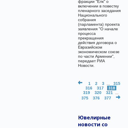
фракции "Елк" о
включении в повестку
пленарного заседания
Национального
собрания
(парламента) проекта
заявления "О начале
процесса
прекращения
действия договора о
Евразийском
экономическом союзе
по части Армении",
передает РИА
Новости.
1
2
3
...
315
316
317
318
319
320
321
...
375
376
377
Ювелирные
новости со