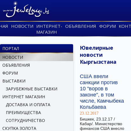
НАЯ
НОВОСТИ
ИНТЕРНЕТ-
ОБЪЯВЛЕНИЯ
ФОРУМ
КОНТ
МАГАЗИН
Ювелирные
ПОРТАЛ
новости
НОВОСТИ
Кыргызстана
ОБЪЯВЛЕНИЯ
ФОРУМ
США ввели
ВЫСТАВКИ
санкции против
10 "воров в
ЗАРУБЕЖНЫЕ ВЫСТАВКИ
законе", в том
ИНТЕРНЕТ МАГАЗИН
числе, Камчыбека
ДОСТАВКА И ОПЛАТА
Кольбаева
ПРЕИМУЩЕСТВА
23.12.2017
Бишкек, 23.12.17 /
СОТРУДНИЧЕСТВО
Кабар/. Министерство
СКУПКА ЗОЛОТА
финансов США внесло